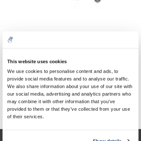
Aantal
Product
Prijs
Details
This website uses cookies
€56,57
We use cookies to personalise content and ads, to
Excl. btw
Meer
1 Stuk
€68,45
provide social media features and to analyse our traffic.
Incl. btw
We also share information about your use of our site with
Toevoegen aan winkelwagen
our social media, advertising and analytics partners who
may combine it with other information that you’ve
provided to them or that they’ve collected from your use
Informatie
of their services.
Show details