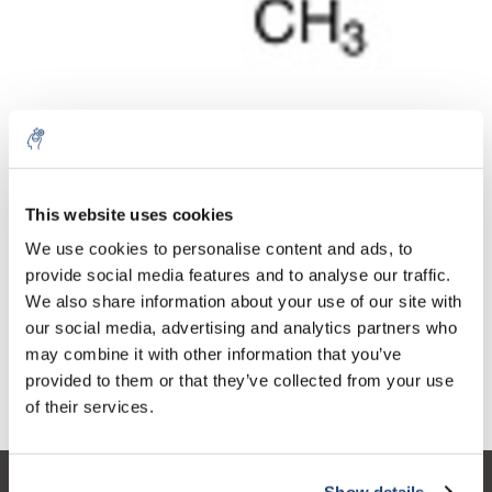
Aantal
Product
Prijs
Details
This website uses cookies
€212,50
We use cookies to personalise content and ads, to
Excl. btw
Meer
1 Stuk
€257,12
provide social media features and to analyse our traffic.
Incl. btw
We also share information about your use of our site with
Toevoegen aan winkelwagen
our social media, advertising and analytics partners who
may combine it with other information that you’ve
provided to them or that they’ve collected from your use
Informatie
of their services.
Show details