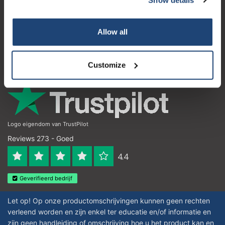
Klantenservice
Subscribe
Mijn account
Allow all
Contactgegevens
Your discount is valid with a minimum order value of
€50.00
Openingstijden
Customize
Logo eigendom van TrustPilot
Reviews 273 - Goed
4.4
Geverifieerd bedrijf
Let op! Op onze productomschrijvingen kunnen geen rechten
verleend worden en zijn enkel ter educatie en/of informatie en
zijn geen handleiding of omschrijving hoe u het product kan en