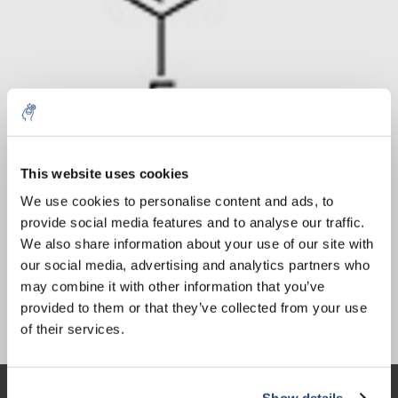
10% discount on your next
Aantal
Product
Prijs
Details
order
This website uses cookies
€111,77
We use cookies to personalise content and ads, to
Excl. btw
Meer
1 Stuk
€135,24
provide social media features and to analyse our traffic.
Sign up for our newsletter to stay
Incl. btw
We also share information about your use of our site with
informed about our new products, and
Toevoegen aan winkelwagen
our social media, advertising and analytics partners who
receive a 10% discount on your next
may combine it with other information that you’ve
purchase for all chemical products from
provided to them or that they’ve collected from your use
our own brand 😀
Informatie
of their services.
Show details