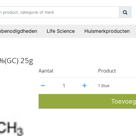
mbenodigdheden
Life Science
Huismerkproducten
%(GC) 25g
Aantal
Product
1 Stuk
Toevoeg