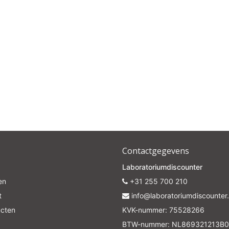
Contactgegevens
Laboratoriumdiscounter
en
+31 255 700 210
t
info@laboratoriumdiscounter.
ucten
KVK-nummer: 75528266
BTW-nummer: NL869321213B0