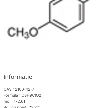
Informatie
CAS : 2100-42-7
Formula : C8H9ClO2
mol : 172.61
Boiling point: 235°C