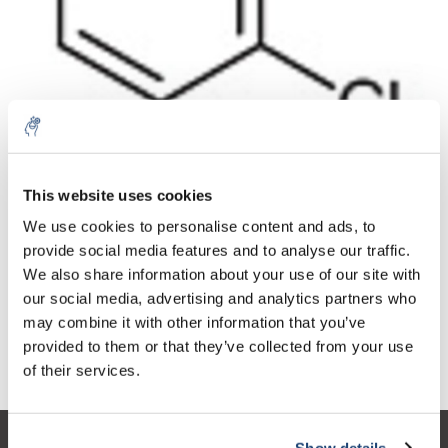
Aantal
Product
Prijs
Details
This website uses cookies
€20,70
We use cookies to personalise content and ads, to
Excl. btw
Meer
1 Stuk
€25,05
provide social media features and to analyse our traffic.
Incl. btw
We also share information about your use of our site with
Toevoegen aan winkelwagen
our social media, advertising and analytics partners who
may combine it with other information that you’ve
provided to them or that they’ve collected from your use
Informatie
of their services.
Show details