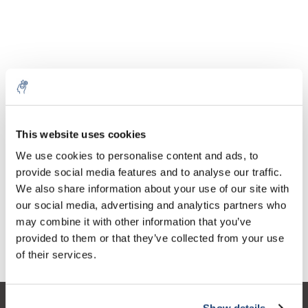
Aantal
Product
Prijs
Details
This website uses cookies
€20,70
We use cookies to personalise content and ads, to
Excl. btw
Meer
1 Stuk
€25,05
provide social media features and to analyse our traffic.
Incl. btw
We also share information about your use of our site with
Toevoegen aan winkelwagen
our social media, advertising and analytics partners who
may combine it with other information that you’ve
provided to them or that they’ve collected from your use
Informatie
of their services.
Show details