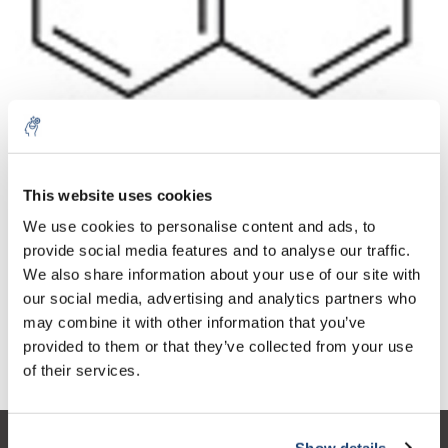
Aantal
Product
Prijs
Details
This website uses cookies
€48,29
We use cookies to personalise content and ads, to
Excl. btw
Meer
1 Stuk
€58,43
provide social media features and to analyse our traffic.
Incl. btw
We also share information about your use of our site with
Toevoegen aan winkelwagen
our social media, advertising and analytics partners who
may combine it with other information that you’ve
provided to them or that they’ve collected from your use
Informatie
of their services.
Show details