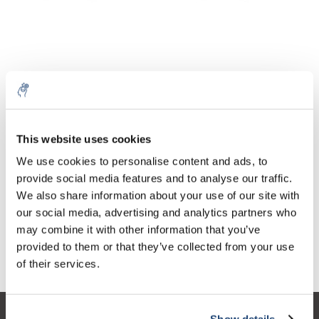
Aantal
Product
Prijs
Details
This website uses cookies
€158,69
We use cookies to personalise content and ads, to
Excl. btw
Meer
1 Stuk
€192,01
provide social media features and to analyse our traffic.
Incl. btw
We also share information about your use of our site with
Toevoegen aan winkelwagen
our social media, advertising and analytics partners who
may combine it with other information that you’ve
provided to them or that they’ve collected from your use
Informatie
of their services.
Show details