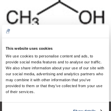
Aantal
Product
Prijs
Details
This website uses cookies
€34,50
We use cookies to personalise content and ads, to
Excl. btw
Meer
1 Stuk
€41,74
provide social media features and to analyse our traffic.
Incl. btw
We also share information about your use of our site with
Toevoegen aan winkelwagen
our social media, advertising and analytics partners who
may combine it with other information that you’ve
provided to them or that they’ve collected from your use
Informatie
of their services.
Show details