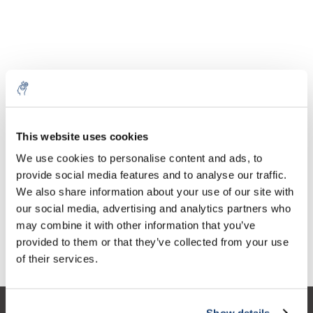
Aantal
Product
Prijs
Details
This website uses cookies
€287,01
We use cookies to personalise content and ads, to
Excl. btw
Meer
1 Stuk
€347,28
provide social media features and to analyse our traffic.
Incl. btw
We also share information about your use of our site with
Toevoegen aan winkelwagen
our social media, advertising and analytics partners who
may combine it with other information that you’ve
provided to them or that they’ve collected from your use
Informatie
of their services.
Show details