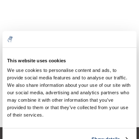
Aantal
Product
Prijs
Details
This website uses cookies
€178,00
We use cookies to personalise content and ads, to
Excl. btw
Meer
1 Stuk
€215,38
provide social media features and to analyse our traffic.
Incl. btw
We also share information about your use of our site with
Toevoegen aan winkelwagen
our social media, advertising and analytics partners who
may combine it with other information that you’ve
provided to them or that they’ve collected from your use
Informatie
of their services.
Show details