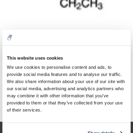
Aantal
Product
Prijs
Details
This website uses cookies
€35,87
We use cookies to personalise content and ads, to
Excl. btw
Meer
1 Stuk
€43,40
provide social media features and to analyse our traffic.
Incl. btw
We also share information about your use of our site with
Toevoegen aan winkelwagen
our social media, advertising and analytics partners who
may combine it with other information that you’ve
provided to them or that they’ve collected from your use
Informatie
of their services.
Show details