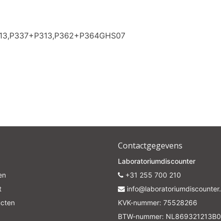
313,P337+P313,P362+P364GHS07
Contactgegevens
Laboratoriumdiscounter
en
+31 255 700 210
t
info@laboratoriumdiscounter.
ucten
KVK-nummer: 75528266
BTW-nummer: NL869321213B0