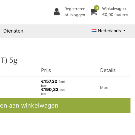
0
Winkelwagen
Registreren
€0,00
of Inloggen
Excl. btw
Diensten
Nederlands
(T) 5g
Prijs
Details
€157,30
Excl.
btw
Meer
€190,33
Incl.
btw
en aan winkelwagen