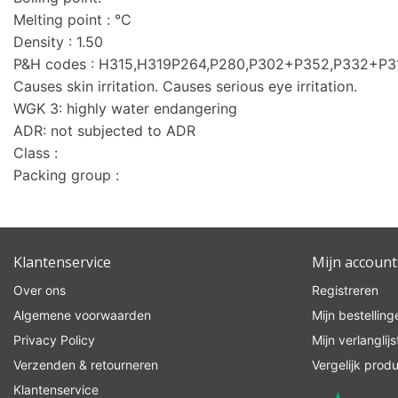
Melting point : °C
Density : 1.50
P&H codes : H315,H319P264,P280,P302+P352,P332+P
Causes skin irritation. Causes serious eye irritation.
WGK 3: highly water endangering
ADR: not subjected to ADR
Class :
Packing group :
Klantenservice
Mijn account
Over ons
Registreren
Algemene voorwaarden
Mijn bestelling
Privacy Policy
Mijn verlanglijs
Verzenden & retourneren
Vergelijk prod
Klantenservice