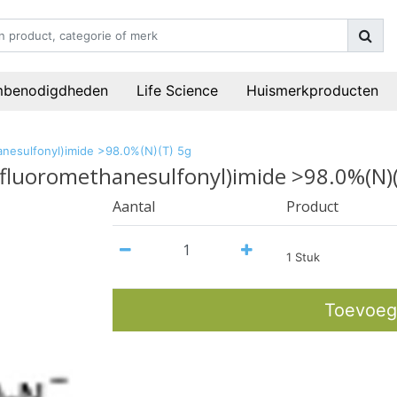
mbenodigdheden
Life Science
Huismerkproducten
hanesulfonyl)imide >98.0%(N)(T) 5g
rifluoromethanesulfonyl)imide >98.0%(N)
Aantal
Product
1 Stuk
Toevoeg