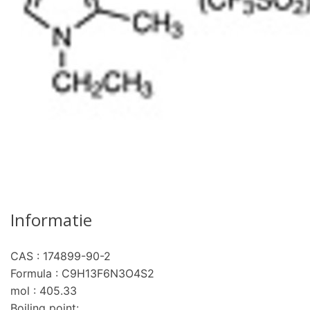
Informatie
CAS : 174899-90-2
Formula : C9H13F6N3O4S2
mol : 405.33
Boiling point: