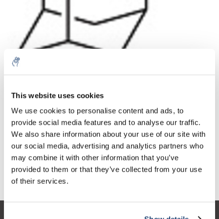
Aantal
Product
Prijs
Details
This website uses cookies
€259,41
We use cookies to personalise content and ads, to
Excl. btw
Meer
1 Stuk
€313,89
provide social media features and to analyse our traffic.
Incl. btw
We also share information about your use of our site with
Toevoegen aan winkelwagen
our social media, advertising and analytics partners who
may combine it with other information that you’ve
provided to them or that they’ve collected from your use
Informatie
of their services.
Show details