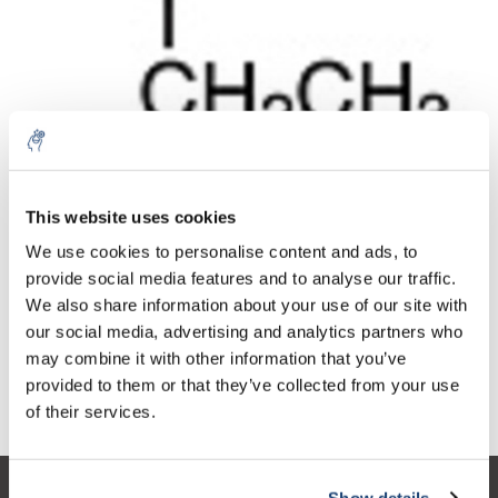
Aantal
Product
Prijs
Details
This website uses cookies
€466,39
We use cookies to personalise content and ads, to
Excl. btw
Meer
1 Stuk
€564,33
provide social media features and to analyse our traffic.
Incl. btw
We also share information about your use of our site with
Toevoegen aan winkelwagen
our social media, advertising and analytics partners who
may combine it with other information that you’ve
provided to them or that they’ve collected from your use
Informatie
of their services.
Show details