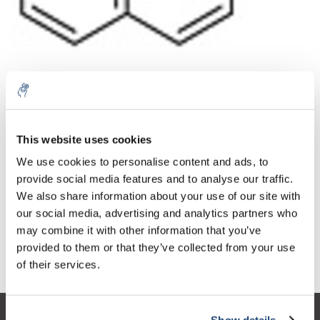
Aantal
Product
Prijs
Details
This website uses cookies
€209,74
We use cookies to personalise content and ads, to
Excl. btw
Meer
1 Stuk
€253,78
provide social media features and to analyse our traffic.
Incl. btw
We also share information about your use of our site with
Toevoegen aan winkelwagen
our social media, advertising and analytics partners who
may combine it with other information that you’ve
provided to them or that they’ve collected from your use
Informatie
of their services.
Show details