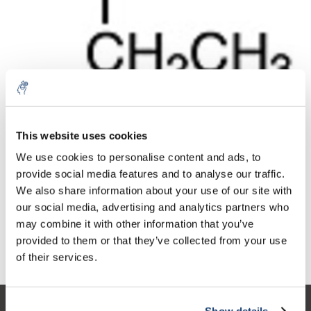
Aantal
Product
Prijs
Details
This website uses cookies
€234,58
We use cookies to personalise content and ads, to
Excl. btw
Meer
1 Stuk
€283,84
provide social media features and to analyse our traffic.
Incl. btw
We also share information about your use of our site with
Toevoegen aan winkelwagen
our social media, advertising and analytics partners who
may combine it with other information that you’ve
provided to them or that they’ve collected from your use
Informatie
of their services.
Show details