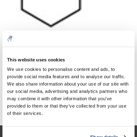
Aantal
Product
Prijs
Details
This website uses cookies
€198,69
We use cookies to personalise content and ads, to
Excl. btw
Meer
1 Stuk
€240,42
provide social media features and to analyse our traffic.
Incl. btw
We also share information about your use of our site with
Toevoegen aan winkelwagen
our social media, advertising and analytics partners who
may combine it with other information that you’ve
provided to them or that they’ve collected from your use
Informatie
of their services.
Show details