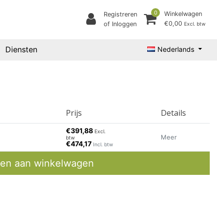
0
Winkelwagen
Registreren
€0,00
of Inloggen
Excl. btw
Diensten
Nederlands
Prijs
Details
€391,88
Excl.
Meer
btw
€474,17
Incl. btw
en aan winkelwagen