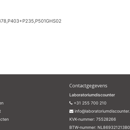
P378,P403+P235,P501GHS02
Contactgegevens
Laboratoriumdiscounter
en
+31 255 700 210
t
info@laboratoriumdiscounter.
ucten
KVK-nummer: 75528266
BTW-nummer: NL869321213B0