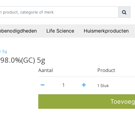
mbenodigdheden
Life Science
Huismerkproducten
) 5g
>98.0%(GC) 5g
Aantal
Product
1 Stuk
Toevoeg