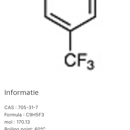
Informatie
CAS : 705-31-7
Formula : C9H5F3
mol : 170.13
Boiling point: 60°C