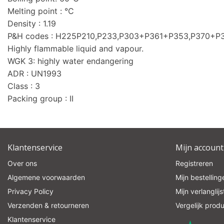
Melting point : °C
Density : 1.19
P&H codes : H225P210,P233,P303+P361+P353,P370+
Highly flammable liquid and vapour.
WGK 3: highly water endangering
ADR : UN1993
Class : 3
Packing group : II
Klantenservice
Mijn account
Over ons
Registreren
Algemene voorwaarden
Mijn bestelling
Privacy Policy
Mijn verlanglijs
Verzenden & retourneren
Vergelijk prod
Klantenservice