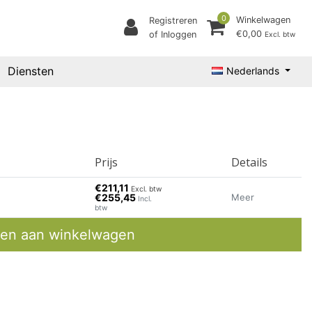
0
Winkelwagen
Registreren
€0,00
of Inloggen
Excl. btw
Diensten
Nederlands
Prijs
Details
€211,11
Excl. btw
€255,45
Meer
Incl.
btw
en aan winkelwagen