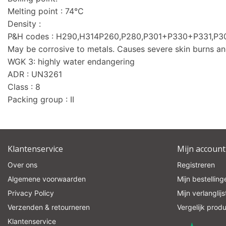
Melting point : 74°C
Density :
P&H codes : H290,H314P260,P280,P301+P330+P331,
May be corrosive to metals. Causes severe skin burns a
WGK 3: highly water endangering
ADR : UN3261
Class : 8
Packing group : II
Klantenservice
Mijn account
Over ons
Registreren
Algemene voorwaarden
Mijn bestelling
Privacy Policy
Mijn verlanglijs
Verzenden & retourneren
Vergelijk prod
Klantenservice