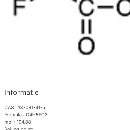
Informatie
CAS : 137081-41-5
Formula : C4H5FO2
mol : 104.08
Boiling point: