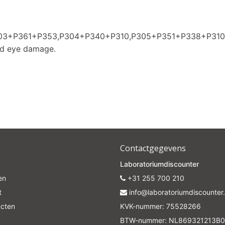
P303+P361+P353,P304+P340+P310,P305+P351+P338+P31
nd eye damage.
Contactgegevens
Laboratoriumdiscounter
en
+31 255 700 210
t
info@laboratoriumdiscounter.
ucten
KVK-nummer: 75528266
BTW-nummer: NL869321213B0