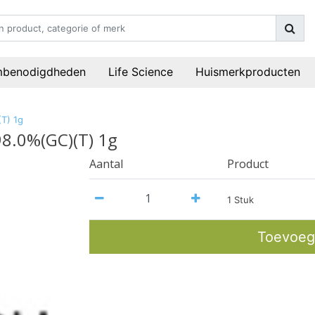
mbenodigdheden
Life Science
Huismerkproducten
T) 1g
98.0%(GC)(T) 1g
Aantal
Product
1 Stuk
Toevoeg