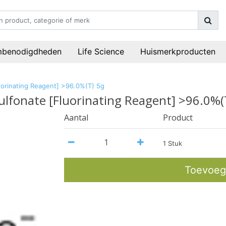
mbenodigdheden
Life Science
Huismerkproducten
uorinating Reagent] >96.0%(T) 5g
lfonate [Fluorinating Reagent] >96.0%(
Aantal
Product
1 Stuk
Toevoeg