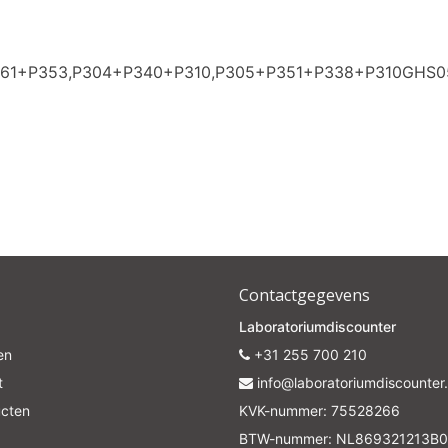
P361+P353,P304+P340+P310,P305+P351+P338+P310GHS0
Contactgegevens
Laboratoriumdiscounter
en
+31 255 700 210
t
info@laboratoriumdiscounter.
ucten
KVK-nummer: 75528266
BTW-nummer: NL869321213B0