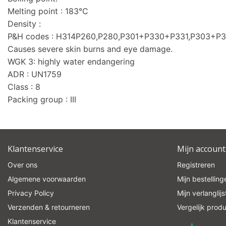
Melting point : 183°C
Density :
P&H codes : H314P260,P280,P301+P330+P331,P303+
Causes severe skin burns and eye damage.
WGK 3: highly water endangering
ADR : UN1759
Class : 8
Packing group : III
Klantenservice
Mijn account
Over ons
Registreren
Algemene voorwaarden
Mijn bestelling
Privacy Policy
Mijn verlanglijs
Verzenden & retourneren
Vergelijk prod
Klantenservice