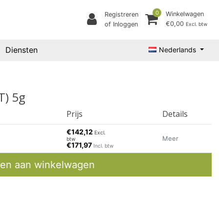
0
Winkelwagen
Registreren
€0,00
of Inloggen
Excl. btw
Diensten
Nederlands
T) 5g
Prijs
Details
€142,12
Excl.
Meer
btw
€171,97
Incl. btw
en aan winkelwagen