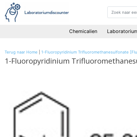
Chemicalien
Laboratoriu
Terug naar Home
|
1-Fluoropyridinium Trifluoromethanesulfonate [Fl
1-Fluoropyridinium Trifluoromethanesu