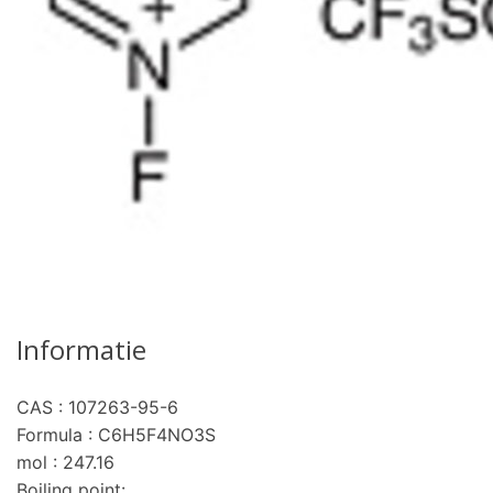
Informatie
CAS : 107263-95-6
Formula : C6H5F4NO3S
mol : 247.16
Boiling point: