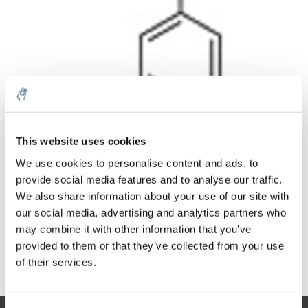
Aantal
Product
Prijs
Details
This website uses cookies
€178,00
We use cookies to personalise content and ads, to
Excl. btw
Meer
1 Stuk
provide social media features and to analyse our traffic.
€215,38
Incl. btw
We also share information about your use of our site with
our social media, advertising and analytics partners who
Toevoegen aan winkelwagen
may combine it with other information that you’ve
provided to them or that they’ve collected from your use
Informatie
of their services.