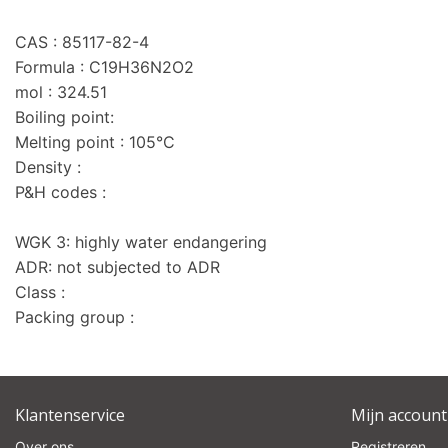
CAS : 85117-82-4
Formula : C19H36N2O2
mol : 324.51
Boiling point:
Melting point : 105°C
Density :
P&H codes :
WGK 3: highly water endangering
ADR: not subjected to ADR
Class :
Packing group :
Klantenservice
Mijn account
Over ons
Registreren