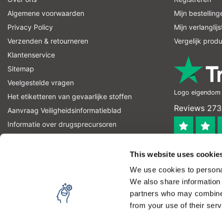
Algemene voorwaarden
Mijn bestelling
Privacy Policy
Mijn verlanglijs
Verzenden & retourneren
Vergelijk prod
Klantenservice
Sitemap
Veelgestelde vragen
Logo eigendom v
Het etiketteren van gevaarlijke stoffen
Reviews 273
Aanvraag Veiligheidsinformatieblad
Informatie over drugsprecursoren
informatie over explosievenprecursoren
4.4
RSS-feed
This website uses cookie
Geverifieerd
We use cookies to personal
Let op! Op onze productomschrijvingen kunnen geen recht
We also share information 
product kan en mag gebruiken. U bent zelf verantwoordel
partners who may combine i
from your use of their serv
Copyright © 2026 - Laboratorium Discounter - All rights reserved - 
Door het gebruiken van onze website, ga je akkoord met