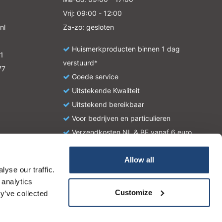
Vrij: 09:00 - 12:00
nl
Za-zo: gesloten
Huismerkproducten binnen 1 dag
1
verstuurd*
77
Goede service
Uitstekende Kwaliteit
Uitstekend bereikbaar
Voor bedrijven en particulieren
Verzendkosten NL & BE vanaf 6 euro
Allow all
yse our traffic.
atie en zijn geen handleiding of omschrijving hoe u het
 analytics
tionale wetgeving omtrent het gebruik van chemicaliën.
Customize
y’ve collected
Dit bericht verbergen
Meer over cookies »