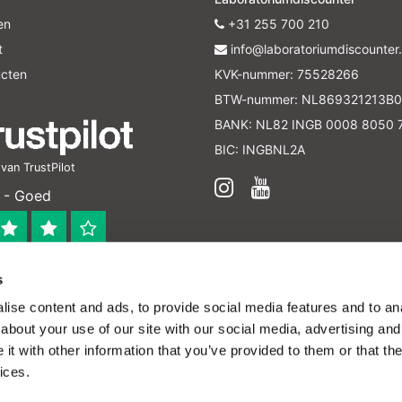
en
+31 255 700 210
t
info@laboratoriumdiscounter.
ucten
KVK-nummer: 75528266
BTW-nummer: NL869321213B0
BANK: NL82 INGB 0008 8050 
BIC: INGBNL2A
an TrustPilot
 - Goed
s
 bedrijf
ise content and ads, to provide social media features and to anal
en verleend worden en zijn enkel ter educatie en/of inform
about your use of our site with our social media, advertising and
ijk voor het toepassen van eventuele nationale en interna
t with other information that you’ve provided to them or that the
ices.
Theme by
InStijl Media
|
Alle bedragen zijn exclusief
 het gebruik van cookies om onze website te verbeteren.