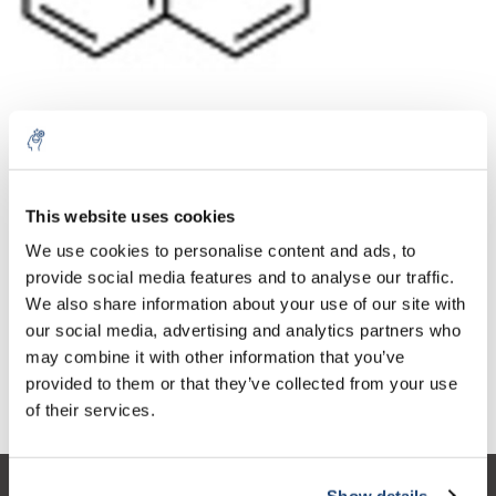
Aantal
Product
Prijs
Details
This website uses cookies
€183,52
We use cookies to personalise content and ads, to
Excl. btw
Meer
1 Stuk
€222,06
provide social media features and to analyse our traffic.
Incl. btw
We also share information about your use of our site with
Toevoegen aan winkelwagen
our social media, advertising and analytics partners who
may combine it with other information that you’ve
provided to them or that they’ve collected from your use
Informatie
of their services.
Show details