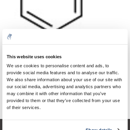
Aantal
Product
Prijs
Details
This website uses cookies
€78,65
We use cookies to personalise content and ads, to
Excl. btw
Meer
1 Stuk
€95,17
provide social media features and to analyse our traffic.
Incl. btw
We also share information about your use of our site with
Toevoegen aan winkelwagen
our social media, advertising and analytics partners who
may combine it with other information that you’ve
provided to them or that they’ve collected from your use
Informatie
of their services.
Show details