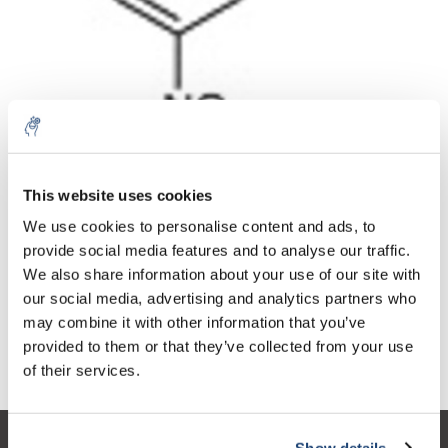
Aantal
Product
Prijs
Details
This website uses cookies
€161,44
We use cookies to personalise content and ads, to
Excl. btw
Meer
1 Stuk
€195,34
provide social media features and to analyse our traffic.
Incl. btw
We also share information about your use of our site with
Toevoegen aan winkelwagen
our social media, advertising and analytics partners who
may combine it with other information that you’ve
provided to them or that they’ve collected from your use
Informatie
of their services.
Show details