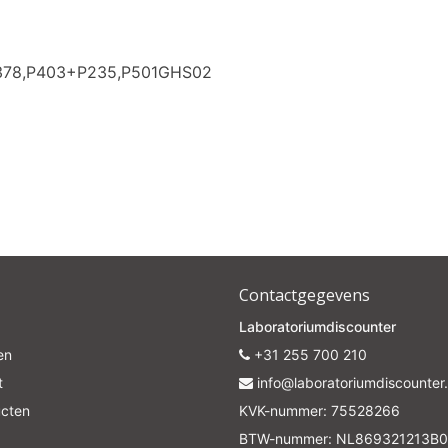
Subscrib
P378,P403+P235,P501GHS02
Your discount is valid with a minimum order value of €50.00
Contactgegevens
Laboratoriumdiscounter
en
+31 255 700 210
t
info@laboratoriumdiscounter.
ucten
KVK-nummer: 75528266
BTW-nummer: NL869321213B0