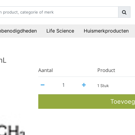
mbenodigdheden
Life Science
Huismerkproducten
mL
Aantal
Product
1 Stuk
Toevoeg