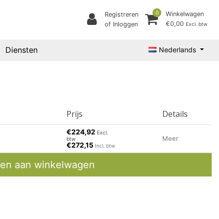
0
Winkelwagen
Registreren
€0,00
of Inloggen
Excl. btw
Diensten
Nederlands
Prijs
Details
€224,92
Excl.
Meer
btw
€272,15
Incl. btw
en aan winkelwagen