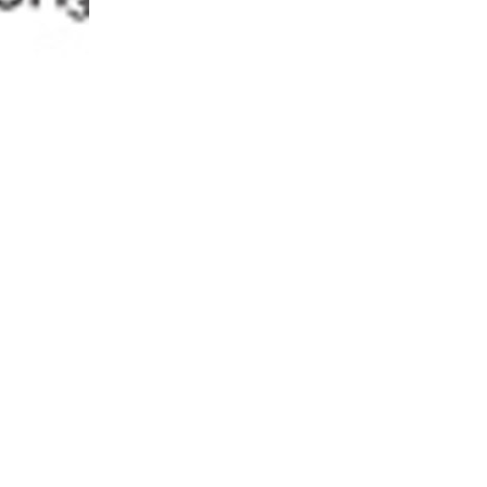
10% discount on your next order
Sign up for our newsletter to stay informed about our new
ducts, and receive a 10% discount on your next purchase for
chemical products from our own brand 😀