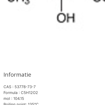
Informatie
CAS : 53778-73-7
pro
Formula : C5H12O2
mol : 104.15
Boiling point: 135°C