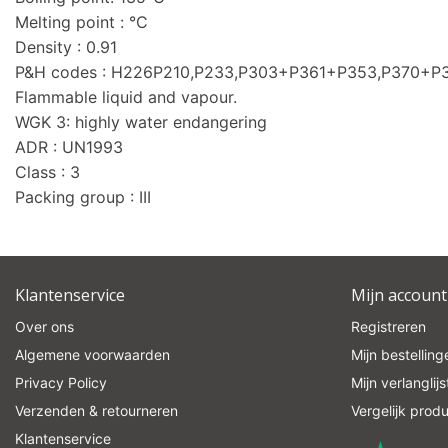
Melting point : °C
Density : 0.91
P&H codes : H226P210,P233,P303+P361+P353,P370+
Flammable liquid and vapour.
WGK 3: highly water endangering
ADR : UN1993
Class : 3
Packing group : III
Klantenservice
Mijn account
Over ons
Registreren
Algemene voorwaarden
Mijn bestelling
Privacy Policy
Mijn verlanglijs
Verzenden & retourneren
Vergelijk prod
Klantenservice