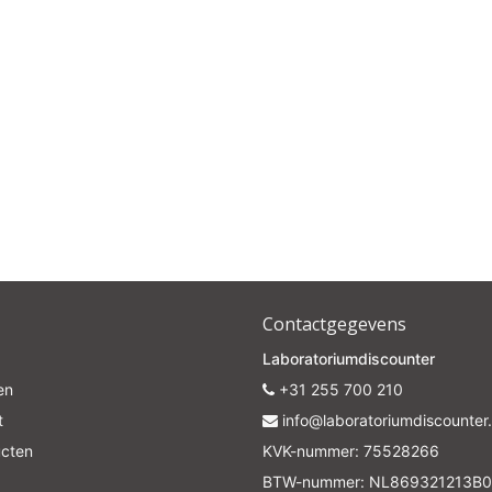
Contactgegevens
Laboratoriumdiscounter
en
+31 255 700 210
t
info@laboratoriumdiscounter.
ucten
KVK-nummer: 75528266
BTW-nummer: NL869321213B0