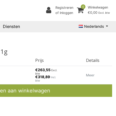
0
Winkelwagen
Registreren
€0,00
of Inloggen
Excl. btw
Diensten
Nederlands
 1g
Prijs
Details
€263,55
Excl.
btw
Meer
€318,89
Incl.
btw
en aan winkelwagen