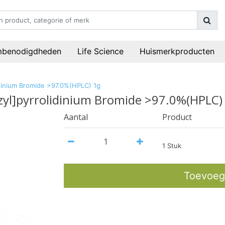
mbenodigdheden
Life Science
Huismerkproducten
idinium Bromide >97.0%(HPLC) 1g
zyl]pyrrolidinium Bromide >97.0%(HPLC)
Aantal
Product
1 Stuk
Toevoeg