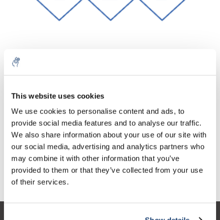
Aantal
Product
Prijs
Details
This website uses cookies
€48,29
We use cookies to personalise content and ads, to
Excl. btw
Meer
1 Stuk
€58,43
provide social media features and to analyse our traffic.
Incl. btw
We also share information about your use of our site with
Toevoegen aan winkelwagen
our social media, advertising and analytics partners who
may combine it with other information that you’ve
provided to them or that they’ve collected from your use
Informatie
of their services.
Show details