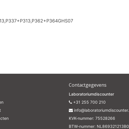
313,P337+P313,P362+P364GHS07
Contactgegevens
Laboratoriumdiscounter
en
+31 255 700 210
t
info@laboratoriumdiscounter.
ucten
KVK-nummer: 75528266
BTW-nummer: NL869321213B0