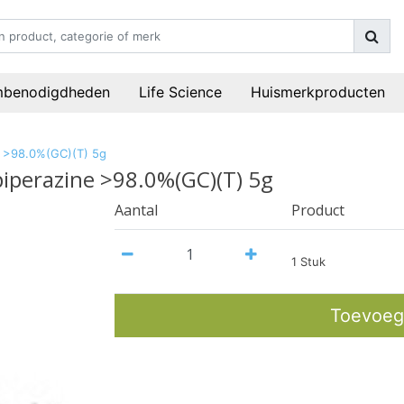
mbenodigdheden
Life Science
Huismerkproducten
ne >98.0%(GC)(T) 5g
]piperazine >98.0%(GC)(T) 5g
Aantal
Product
1 Stuk
Toevoeg