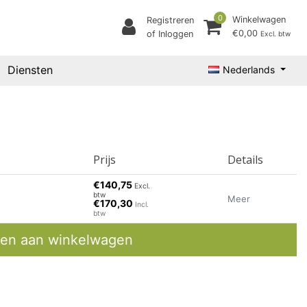
0
Winkelwagen
Registreren
€0,00
of Inloggen
Excl. btw
Diensten
Nederlands
Prijs
Details
€140,75
Excl.
btw
Meer
€170,30
Incl.
btw
en aan winkelwagen