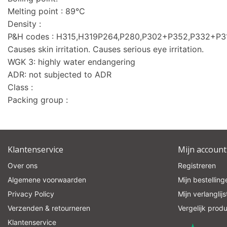
Melting point : 89°C
Density :
P&H codes : H315,H319P264,P280,P302+P352,P332+P
Causes skin irritation. Causes serious eye irritation.
WGK 3: highly water endangering
ADR: not subjected to ADR
Class :
Packing group :
Klantenservice
Mijn account
Over ons
Registreren
Algemene voorwaarden
Mijn bestelling
Privacy Policy
Mijn verlanglijs
Verzenden & retourneren
Vergelijk prod
Klantenservice