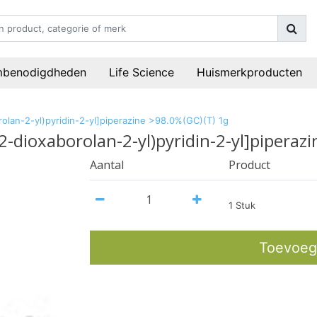
mbenodigdheden
Life Science
Huismerkproducten
rolan-2-yl)pyridin-2-yl]piperazine >98.0%(GC)(T) 1g
2-dioxaborolan-2-yl)pyridin-2-yl]piperaz
Aantal
Product
1 Stuk
Toevoeg