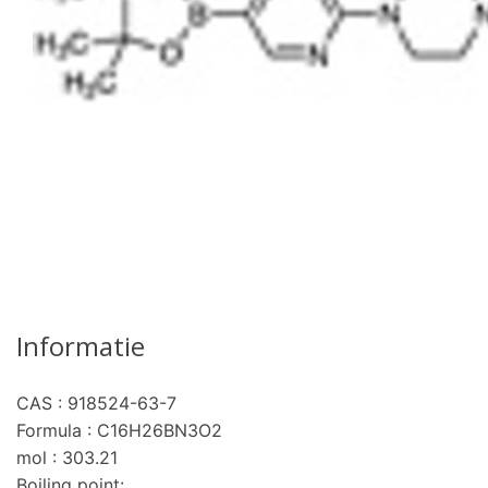
Informatie
CAS : 918524-63-7
Formula : C16H26BN3O2
mol : 303.21
Boiling point: