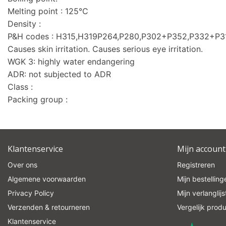
Melting point : 125°C
Density :
P&H codes : H315,H319P264,P280,P302+P352,P332+P
Causes skin irritation. Causes serious eye irritation.
WGK 3: highly water endangering
ADR: not subjected to ADR
Class :
Packing group :
Klantenservice
Mijn account
Over ons
Registreren
Algemene voorwaarden
Mijn bestelling
Privacy Policy
Mijn verlanglijs
Verzenden & retourneren
Vergelijk prod
Klantenservice