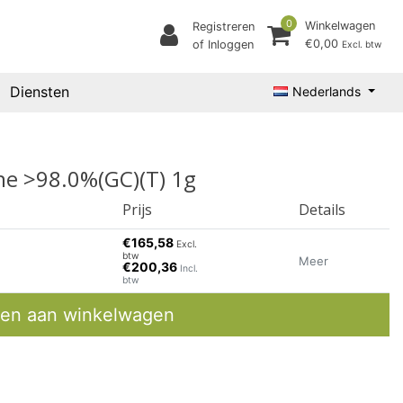
0
Winkelwagen
Registreren
€0,00
of Inloggen
Excl. btw
Diensten
Nederlands
ine >98.0%(GC)(T) 1g
Prijs
Details
€165,58
Excl.
btw
Meer
€200,36
Incl.
btw
en aan winkelwagen