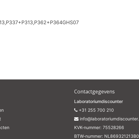
313,P337+P313,P362+P364GHS07
Contactgegevens
Laboratoriumdiscounter
en
+31 255 700 210
t
info@laboratoriumdiscounter.
ucten
KVK-nummer: 75528266
BTW-nummer: NL869321213B0