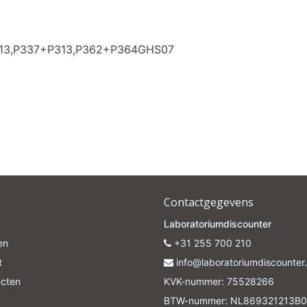
313,P337+P313,P362+P364GHS07
Contactgegevens
Laboratoriumdiscounter
en
+31 255 700 210
t
info@laboratoriumdiscounter.
ucten
KVK-nummer: 75528266
BTW-nummer: NL869321213B0