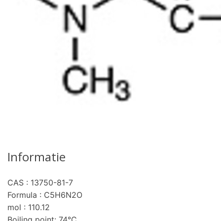
Informatie
CAS : 13750-81-7
Formula : C5H6N2O
mol : 110.12
Boiling point: 74°C