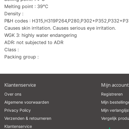
Melting point : 39°C
Density :
P&H codes : H315,H319P264,P280,P302+P352,P332+P
Causes skin irritation. Causes serious eye irritation.
WGK 3: highly water endangering
ADR: not subjected to ADR
Class :
Packing group :
Klantenservice
Mijn account
Over ons
Registreren
Algemene voorwaarden
Mijn bestelling
Privacy Policy
Mijn verlanglijs
Verzenden & retourneren
Vergelijk prod
Klantenservice