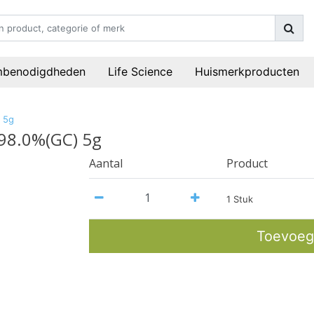
mbenodigdheden
Life Science
Huismerkproducten
 5g
>98.0%(GC) 5g
Aantal
Product
1 Stuk
Toevoeg