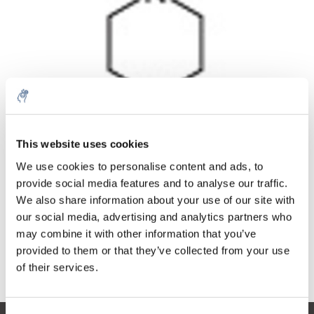
Aantal
Product
Prijs
Details
This website uses cookies
€331,17
We use cookies to personalise content and ads, to
Excl. btw
Meer
1 Stuk
provide social media features and to analyse our traffic.
€400,71
Incl. btw
We also share information about your use of our site with
our social media, advertising and analytics partners who
Toevoegen aan winkelwagen
may combine it with other information that you’ve
provided to them or that they’ve collected from your use
Informatie
of their services.