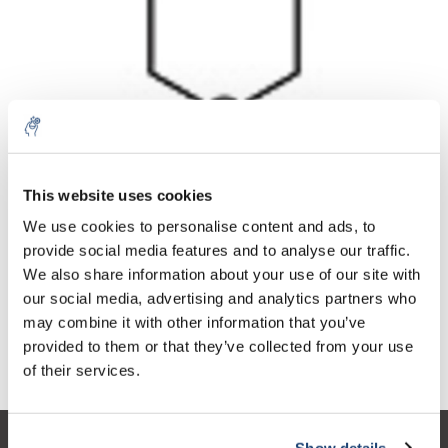
Aantal
Product
Prijs
Details
This website uses cookies
€200,08
We use cookies to personalise content and ads, to
Excl. btw
Meer
1 Stuk
€242,10
provide social media features and to analyse our traffic.
Incl. btw
We also share information about your use of our site with
Toevoegen aan winkelwagen
our social media, advertising and analytics partners who
may combine it with other information that you’ve
provided to them or that they’ve collected from your use
Informatie
of their services.
Show details