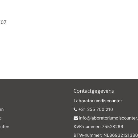
Subscrib
S07
Your discount is valid with a minimum order value of €50.00
Contactgegevens
Laboratoriumdiscounter
en
+31 255 700 210
t
info@laboratoriumdiscounter.
ucten
KVK-nummer: 75528266
BTW-nummer: NL869321213B0