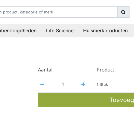
mbenodigdheden
Life Science
Huismerkproducten
Aantal
Product
1 Stuk
Toevoeg