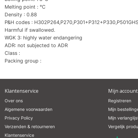
Melting point : °C
Density : 0.88
P&H codes : H302P264,P270,P301+P312+P330,P501GH
Harmful if swallowed.
WGK 3: highly water endangering
ADR: not subjected to ADR
Class :
Packing group :
Klantenservice
Mijn account
Over ons
Registreren
Algemene voorwaarden
Mijn bestelling
Privacy Policy
Mijn verlanglijs
Verzenden & retourneren
Vergelijk prod
Klantenservice