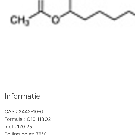
Informatie
CAS : 2442-10-6
pro
Formula : C10H18O2
mol : 170.25
Boiling point: 78°C