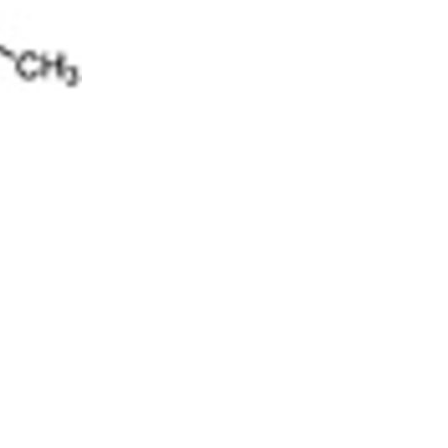
10% discount on your next order
Sign up for our newsletter to stay informed about our new
ducts, and receive a 10% discount on your next purchase for
chemical products from our own brand 😀