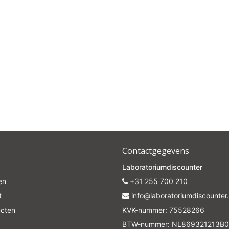
Subscrib
Your discount is valid with a minimum order value of €50.00
Contactgegevens
Laboratoriumdiscounter
en
+31 255 700 210
t
info@laboratoriumdiscounter.
ucten
KVK-nummer: 75528266
BTW-nummer: NL869321213B0