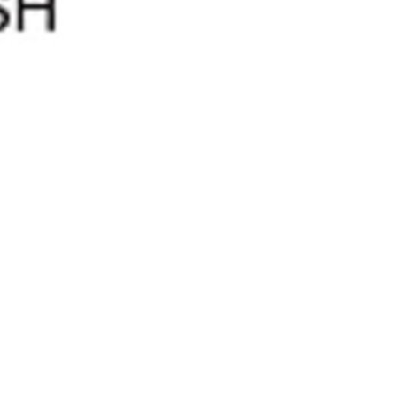
10% discount on your next order
Sign up for our newsletter to stay informed about our new
ducts, and receive a 10% discount on your next purchase for
chemical products from our own brand 😀