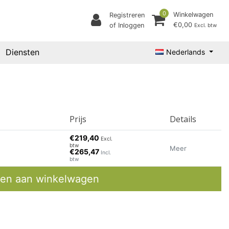
0
Winkelwagen
Registreren
€0,00
of Inloggen
Excl. btw
Diensten
Nederlands
Prijs
Details
€219,40
Excl.
btw
Meer
€265,47
Incl.
btw
en aan winkelwagen