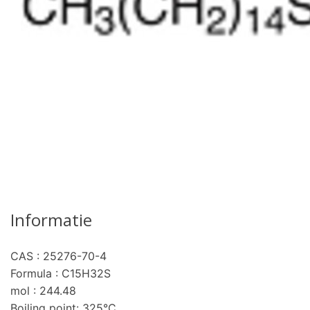
Informatie
CAS : 25276-70-4
pro
Formula : C15H32S
mol : 244.48
Boiling point: 325°C