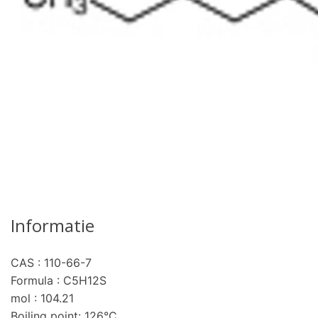
Informatie
CAS : 110-66-7
pro
Formula : C5H12S
mol : 104.21
Boiling point: 126°C