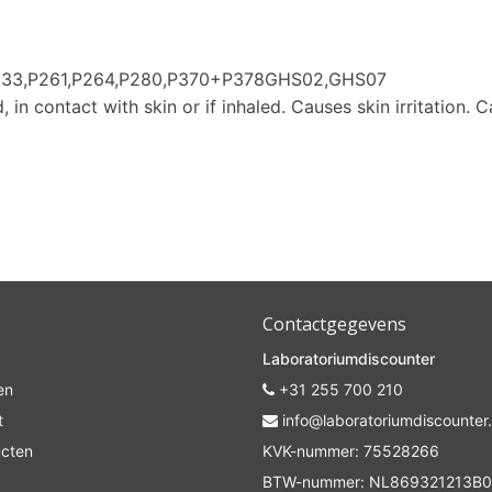
Subscrib
233,P261,P264,P280,P370+P378GHS02,GHS07
Your discount is valid with a minimum order value of €50.00
n contact with skin or if inhaled. Causes skin irritation. Ca
Contactgegevens
Laboratoriumdiscounter
en
+31 255 700 210
t
info@laboratoriumdiscounter.
ucten
KVK-nummer: 75528266
BTW-nummer: NL869321213B0