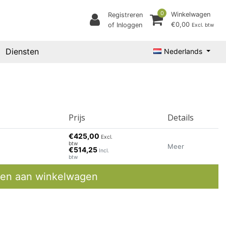
0
Winkelwagen
Registreren
€0,00
of Inloggen
Excl. btw
Diensten
Nederlands
Prijs
Details
€425,00
Excl.
btw
Meer
€514,25
Incl.
btw
en aan winkelwagen