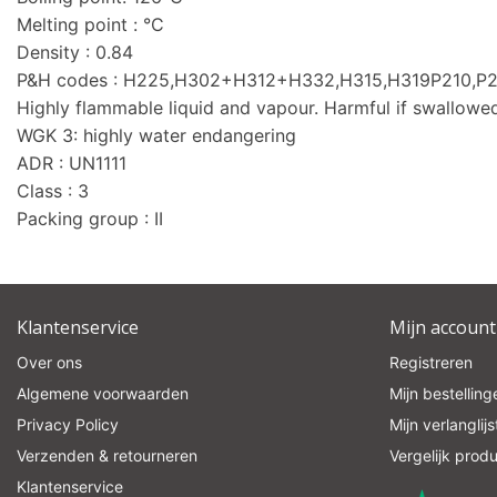
Melting point : °C
Density : 0.84
P&H codes : H225,H302+H312+H332,H315,H319P210,P
Highly flammable liquid and vapour. Harmful if swallowed, i
WGK 3: highly water endangering
ADR : UN1111
Class : 3
Packing group : II
Klantenservice
Mijn account
Over ons
Registreren
Algemene voorwaarden
Mijn bestelling
Privacy Policy
Mijn verlanglijs
Verzenden & retourneren
Vergelijk prod
Klantenservice