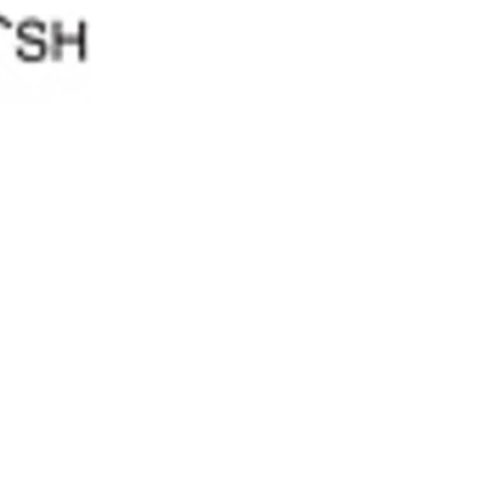
10% discount on your next order
Sign up for our newsletter to stay informed about our new
ducts, and receive a 10% discount on your next purchase for
chemical products from our own brand 😀