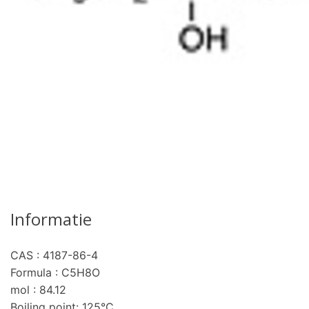
Informatie
CAS : 4187-86-4
Formula : C5H8O
mol : 84.12
Boiling point: 125°C