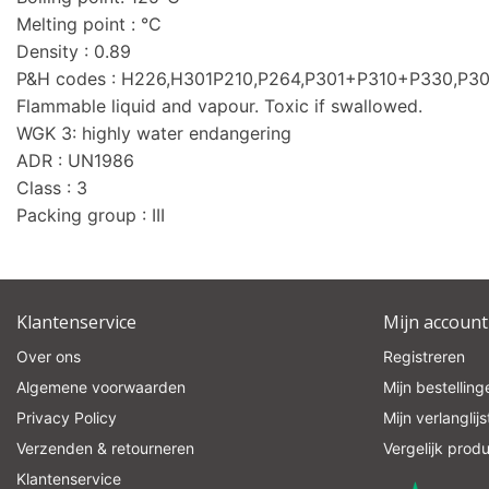
Melting point : °C
Density : 0.89
P&H codes : H226,H301P210,P264,P301+P310+P330,
Flammable liquid and vapour. Toxic if swallowed.
WGK 3: highly water endangering
ADR : UN1986
Class : 3
Packing group : III
Klantenservice
Mijn account
Over ons
Registreren
Algemene voorwaarden
Mijn bestelling
Privacy Policy
Mijn verlanglijs
Verzenden & retourneren
Vergelijk prod
Klantenservice