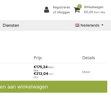
0
Winkelwagen
Registreren
€0,00
of Inloggen
Excl. btw
Diensten
Nederlands
Prijs
Details
€175,24
Excl.
btw
Meer
€212,04
Incl.
btw
en aan winkelwagen