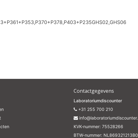
P303+P361+P353,P370+P378,P403+P235GHS02,GHS06
Contactgegevens
Laboratoriumdiscounter
en
+31 255 700 210
t
info@laboratoriumdiscounter.
ucten
KVK-nummer: 75528266
BTW-nummer: NL869321213B0