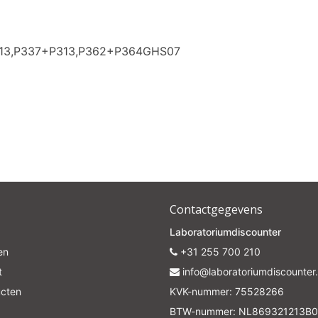
313,P337+P313,P362+P364GHS07
Contactgegevens
Laboratoriumdiscounter
en
+31 255 700 210
t
info@laboratoriumdiscounter.
ucten
KVK-nummer: 75528266
BTW-nummer: NL869321213B0