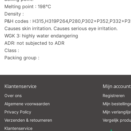
Melting point : 198°C
Density :
P&H codes : H315,H319P264,P280,P302+P352,P332+P
Causes skin irritation. Causes serious eye irritation.
WGK 3: highly water endangering
ADR: not subjected to ADR
Class :
Packing group :
Klantenservice
Mijn account
Over ons
Registreren
Algemene voorwaarden
Mijn bestelling
Privacy Policy
Mijn verlanglijs
Verzenden & retourneren
Vergelijk prod
Klantenservice