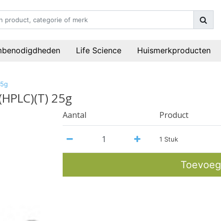
mbenodigdheden
Life Science
Huismerkproducten
25g
(HPLC)(T) 25g
Aantal
Product
1 Stuk
Toevoeg