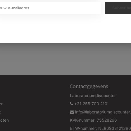
Subscrib
313,P337+P313,P362+P364GHS07
Your discount is valid with a minimum order value of €50.00
Contactgegevens
Laboratoriumdiscounter
en
+31 255 700 210
t
info@laboratoriumdiscounter.
ucten
KVK-nummer: 75528266
BTW-nummer: NL869321213B0