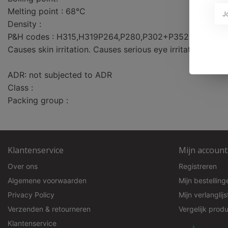
Melting point : 68°C
Density :
P&H codes : H315,H319P264,P280,P302+P352,P332+P
Causes skin irritation. Causes serious eye irritation.
ADR: not subjected to ADR
Class :
Packing group :
Klantenservice
Mijn account
Over ons
Registreren
Algemene voorwaarden
Mijn bestelling
Privacy Policy
Mijn verlanglijs
Verzenden & retourneren
Vergelijk prod
Klantenservice