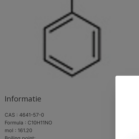
Informatie
CAS : 4641-57-0
pro
Formula : C10H11NO
mol : 161.20
Boiling point: