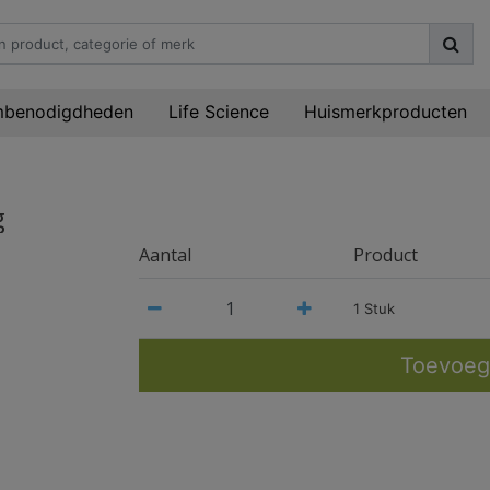
mbenodigdheden
Life Science
Huismerkproducten
g
Aantal
Product
1 Stuk
Toevoeg