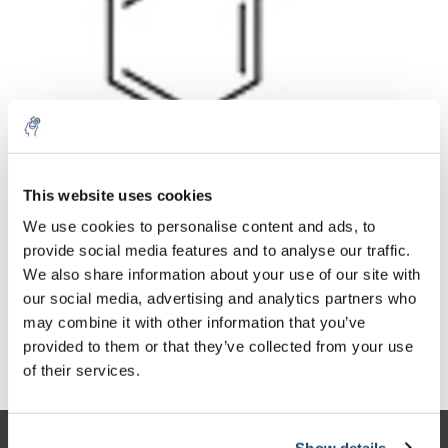
Aantal
Product
Prijs
Details
This website uses cookies
€30,36
We use cookies to personalise content and ads, to
Excl. btw
Meer
1 Stuk
€36,74
provide social media features and to analyse our traffic.
Incl. btw
We also share information about your use of our site with
Toevoegen aan winkelwagen
our social media, advertising and analytics partners who
may combine it with other information that you’ve
provided to them or that they’ve collected from your use
Informatie
of their services.
Show details