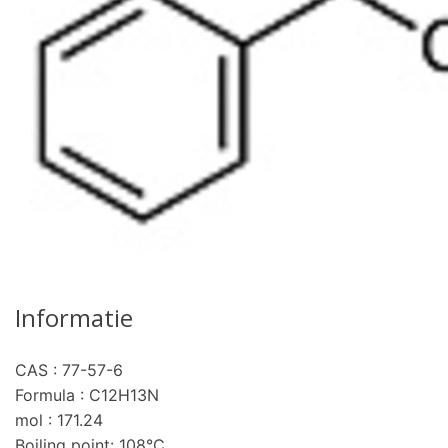
Informatie
CAS : 77-57-6
Formula : C12H13N
mol : 171.24
Boiling point: 108°C