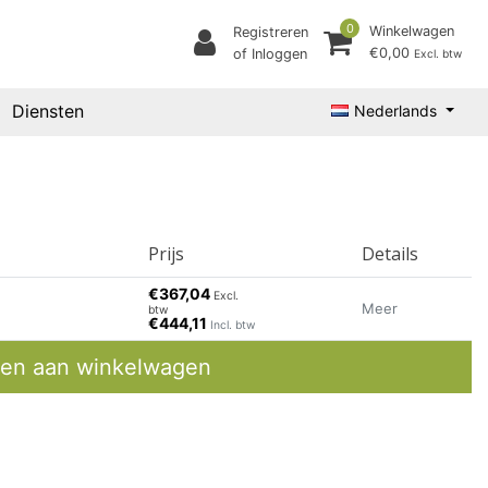
0
Winkelwagen
Registreren
€0,00
of Inloggen
Excl. btw
Diensten
Nederlands
Prijs
Details
€367,04
Excl.
Meer
btw
€444,11
Incl. btw
en aan winkelwagen