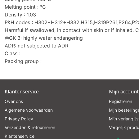
Melting point : °C
Density : 1.03
P&H codes : H302+H312+H332,H315,H319P261,P264,
Harmful if swallowed, in contact with skin or if inhaled. Ca
WGK 3: highly water endangering
ADR: not subjected to ADR
Class :
Packing group :
Klantenservice
Mijn account
Over ons
Registreren
Algemene voorwaarden
Mijn bestelling
Privacy Policy
Mijn verlanglijs
Verzenden & retourneren
Vergelijk prod
Klantenservice