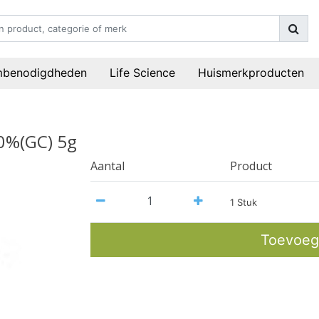
mbenodigdheden
Life Science
Huismerkproducten
.0%(GC) 5g
Aantal
Product
1 Stuk
Toevoeg