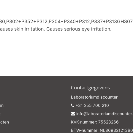
P280,P302+P352+P312,P304+P340+P312,P337+P313GHS07
uses skin irritation. Causes serious eye irritation.
Contactgegevens
Laboratoriumdiscounter
en
+31 255 700 210
t
info@laboratoriumdiscounter.
ucten
KVK-nummer: 75528266
BTW-nummer: NL869321213B0