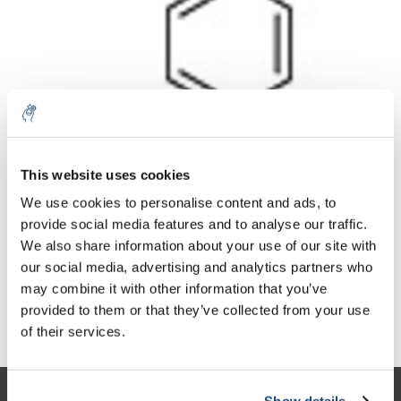
Aantal
Product
Prijs
Details
This website uses cookies
€38,63
We use cookies to personalise content and ads, to
Excl. btw
Meer
1 Stuk
€46,74
provide social media features and to analyse our traffic.
Incl. btw
We also share information about your use of our site with
Toevoegen aan winkelwagen
our social media, advertising and analytics partners who
may combine it with other information that you’ve
provided to them or that they’ve collected from your use
Informatie
of their services.
Show details