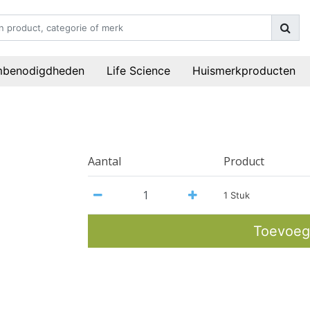
mbenodigdheden
Life Science
Huismerkproducten
Aantal
Product
1 Stuk
Toevoeg