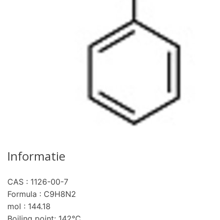
Informatie
CAS : 1126-00-7
pro
Formula : C9H8N2
mol : 144.18
Boiling point: 142°C