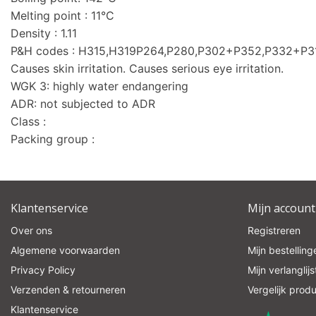
Melting point : 11°C
Density : 1.11
P&H codes : H315,H319P264,P280,P302+P352,P332+P
Causes skin irritation. Causes serious eye irritation.
WGK 3: highly water endangering
ADR: not subjected to ADR
Class :
Packing group :
Klantenservice
Mijn account
Over ons
Registreren
Algemene voorwaarden
Mijn bestelling
Privacy Policy
Mijn verlanglijs
Verzenden & retourneren
Vergelijk prod
Klantenservice