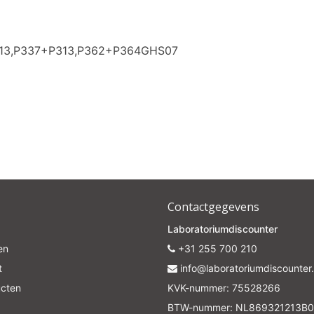
Subscrib
313,P337+P313,P362+P364GHS07
Your discount is valid with a minimum order value of €50.00
Contactgegevens
Laboratoriumdiscounter
en
+31 255 700 210
t
info@laboratoriumdiscounter.
ucten
KVK-nummer: 75528266
BTW-nummer: NL869321213B0