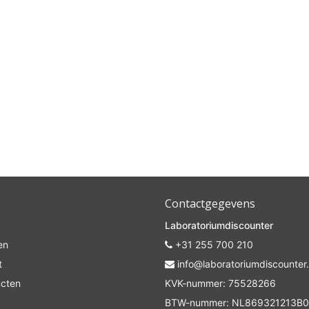
Subscrib
Your discount is valid with a minimum order value of €50.00
Contactgegevens
Laboratoriumdiscounter
en
+31 255 700 210
t
info@laboratoriumdiscounter.
ucten
KVK-nummer: 75528266
BTW-nummer: NL869321213B0