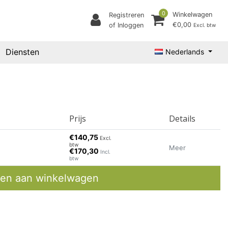
0
Winkelwagen
Registreren
€0,00
of Inloggen
Excl. btw
Diensten
Nederlands
Prijs
Details
€140,75
Excl.
btw
Meer
€170,30
Incl.
btw
en aan winkelwagen