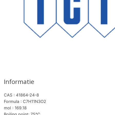
Informatie
CAS : 41864-24-8
pro
Formula : C7H11N3O2
mol : 169.18
Boiling point: 75°C