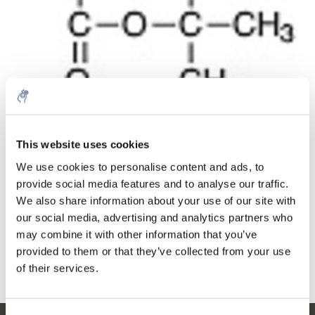
Aantal
Product
Prijs
Details
This website uses cookies
€35,87
We use cookies to personalise content and ads, to
Excl. btw
Meer
1 Stuk
provide social media features and to analyse our traffic.
€43,40
Incl. btw
We also share information about your use of our site with
our social media, advertising and analytics partners who
Toevoegen aan winkelwagen
may combine it with other information that you’ve
provided to them or that they’ve collected from your use
Informatie
of their services.