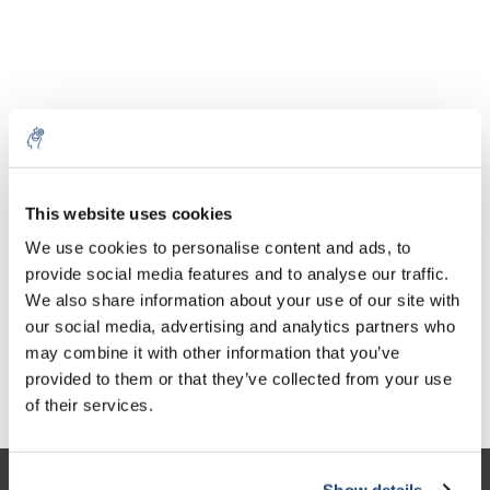
Aantal
Product
Prijs
Details
This website uses cookies
€46,92
We use cookies to personalise content and ads, to
Excl. btw
Meer
1 Stuk
€56,77
provide social media features and to analyse our traffic.
Incl. btw
We also share information about your use of our site with
Toevoegen aan winkelwagen
our social media, advertising and analytics partners who
may combine it with other information that you’ve
provided to them or that they’ve collected from your use
Informatie
of their services.
Show details