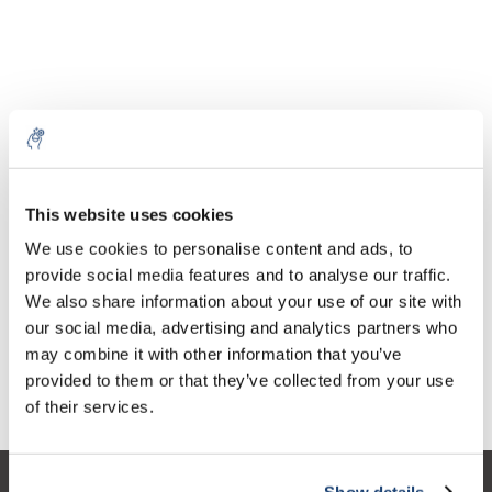
Aantal
Product
Prijs
Details
This website uses cookies
€78,65
We use cookies to personalise content and ads, to
Excl. btw
Meer
1 Stuk
€95,17
provide social media features and to analyse our traffic.
Incl. btw
We also share information about your use of our site with
Toevoegen aan winkelwagen
our social media, advertising and analytics partners who
may combine it with other information that you’ve
provided to them or that they’ve collected from your use
Informatie
of their services.
Show details