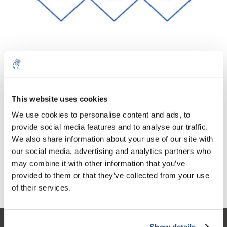
Aantal
Product
Prijs
Details
This website uses cookies
€68,99
We use cookies to personalise content and ads, to
Excl. btw
Meer
1 Stuk
€83,48
provide social media features and to analyse our traffic.
Incl. btw
We also share information about your use of our site with
Toevoegen aan winkelwagen
our social media, advertising and analytics partners who
may combine it with other information that you’ve
provided to them or that they’ve collected from your use
Informatie
of their services.
Show details