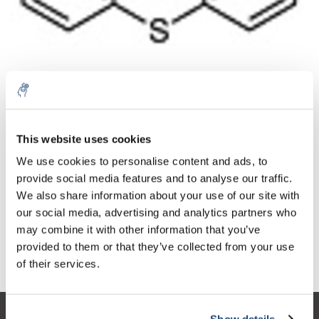
Aantal
Product
Prijs
Details
This website uses cookies
€68,99
We use cookies to personalise content and ads, to
Excl. btw
Meer
1 Stuk
€83,48
provide social media features and to analyse our traffic.
Incl. btw
We also share information about your use of our site with
Toevoegen aan winkelwagen
our social media, advertising and analytics partners who
may combine it with other information that you’ve
provided to them or that they’ve collected from your use
Informatie
of their services.
Show details